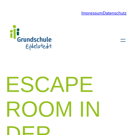
Zum
Impressum
Datenschutz
Inhalt
springen
ESCAPE
ROOM IN
DER